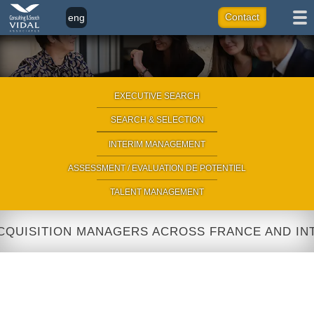
eng
Contact
fr
it
ar
EXECUTIVE SEARCH
|
SEARCH & SELECTION
|
INTERIM MANAGEMENT
|
ASSESSMENT / EVALUATION DE POTENTIEL
|
TALENT MANAGEMENT
UISITION MANAGERS ACROSS FRANCE AND INTER