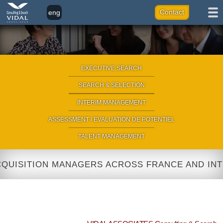
eng
Contact
fr
it
ar
EXECUTIVE SEARCH
|
SEARCH & SELECTION
|
INTERIM MANAGEMENT
|
ASSESSMENT / EVALUATION DE POTENTIEL
|
TALENT MANAGEMENT
UISITION MANAGERS ACROSS FRANCE AND INTER