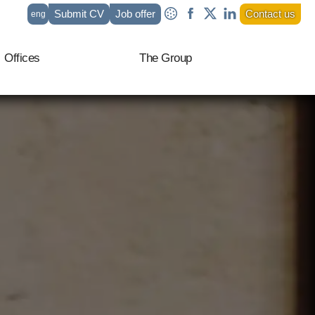
Submit CV
Job offer
Contact us
eng
fr
Offices
The Group
it
ar