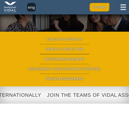
eng
Contact
fr
it
ar
EXECUTIVE SEARCH
|
SEARCH & SELECTION
|
INTERIM MANAGEMENT
|
ASSESSMENT / EVALUATION DE POTENTIEL
|
TALENT MANAGEMENT
NATIONALLY