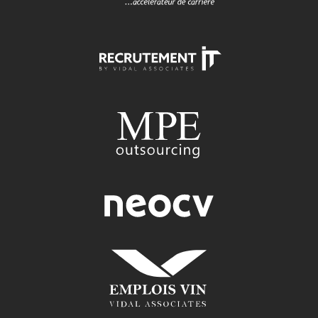
RECRUTEMENT-IT
toutes nos offres d'emploi dans
l'univers numérique
MPE OUTSOURCING
conseil et recrutement énergie, oil
& gas
NEOCV
application tracking system
EMPLOIS-VIN
toutes nos offres d'emploi dans
l'univers du vin