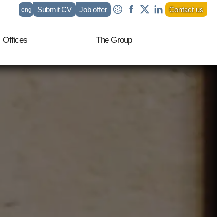
Submit CV
Job offer
Contact us
eng
fr
Offices
The Group
it
ar