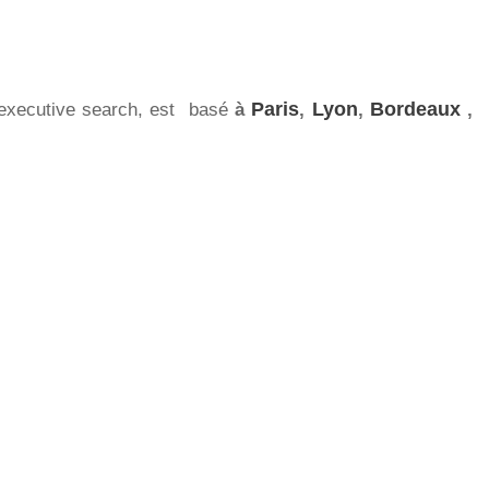
t executive search, est basé
à
Paris
,
Lyon
,
Bordeaux
,