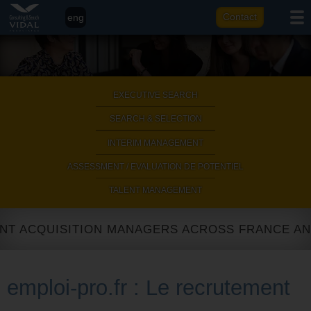
eng
Contact
fr
it
ar
EXECUTIVE SEARCH
|
SEARCH & SELECTION
|
INTERIM MANAGEMENT
|
ASSESSMENT / EVALUATION DE POTENTIEL
|
TALENT MANAGEMENT
ENT ACQUISITION MANAGERS ACROSS FRANCE AN
emploi-pro.fr : Le recrutement