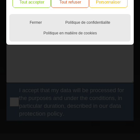
Tout accepter
Tout refuser
Personnaliser
Fermer
Politique de confidentialite
Politique en matière de cookies
I accept that my data will be processed for
the purposes and under the conditions, in
particular duration, described in
our data
protection policy
.