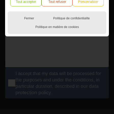
Tout accepter
Tout refuser
Personnaliser
Fermer
Politique de confidentialite
Politique en matière de cookies
I accept that my data will be processed for
the purposes and under the conditions, in
particular duration, described in
our data
protection policy
.