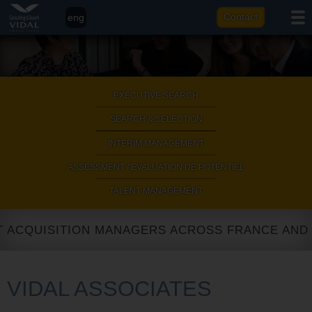
eng
Contact
fr
it
ar
EXECUTIVE SEARCH
|
SEARCH & SELECTION
|
INTERIM MANAGEMENT
|
ASSESSMENT / EVALUATION DE POTENTIEL
|
TALENT MANAGEMENT
T ACQUISITION MANAGERS ACROSS FRANCE AND 
VIDAL ASSOCIATES