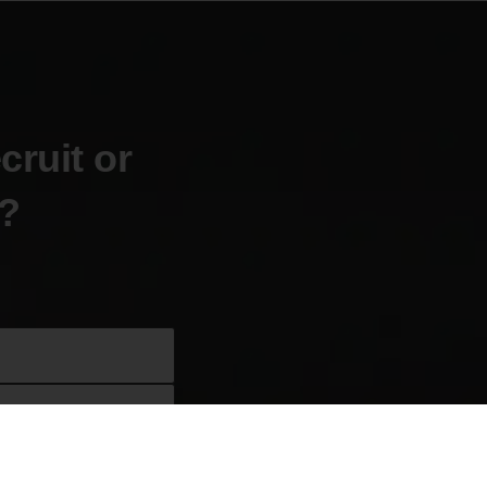
cruit or
?