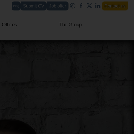
Submit CV
Job offer
Contact us
eng
fr
Offices
The Group
it
ar