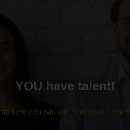
YOU have talent!
morrow you will join one of our client