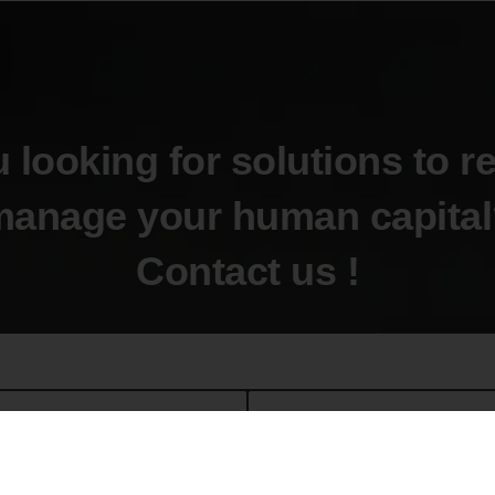
 looking for solutions to re
manage your human capital
Contact us !